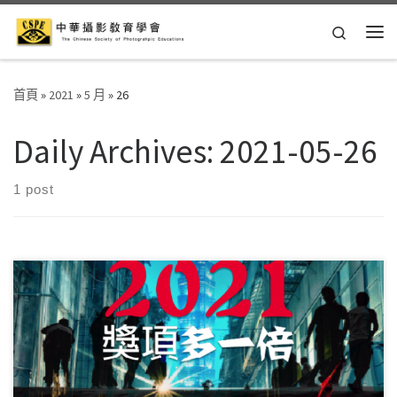
Skip to content
Search
Me
首頁
»
2021
»
5 月
»
26
Daily Archives:
2021-05-26
1 post
因應疫情因素，不得不宣布停辦藝教館之2021全國學生攝影比
賽頒獎茶會與作品展出。在此仍恭賀各位獲獎同 […]