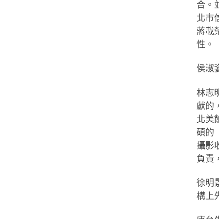
合。
北市
蔣載
性。
侯淑
林志
獻的
北美
碩的
攝影
負責
徐明
構上