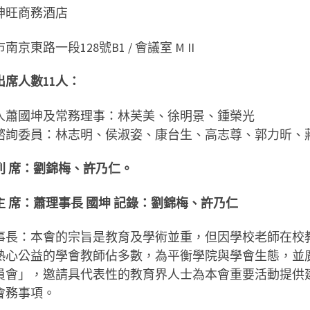
神旺商務酒店
南京東路一段128號B1 / 會議室 M II
出席人數11人：
人蕭國坤及常務理事：林芙美、徐明景、鍾榮光
諮詢委員：林志明、侯淑姿、康台生、高志尊、郭力昕、
列 席：劉錦梅、許乃仁。
主 席：蕭理事長 國坤 記錄：劉錦梅、許乃仁
事長：本會的宗旨是教育及學術並重，但因學校老師在校
熱心公益的學會教師佔多數，為平衡學院與學會生態，並
員會」，邀請具代表性的教育界人士為本會重要活動提供
會務事項。