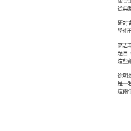
康台
從典
研討
學術
高志
題目
這些
徐明
是一
這兩