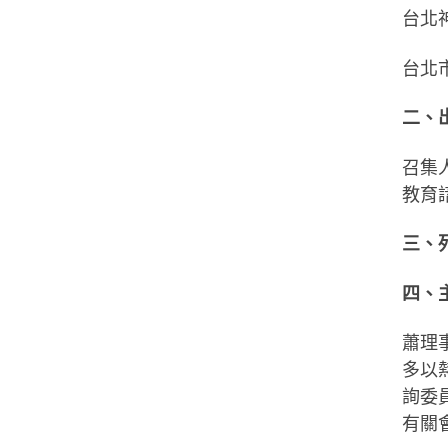
台北
台北市
二、
召集
教育
三、
四、
蕭理
多以
詢委
有關