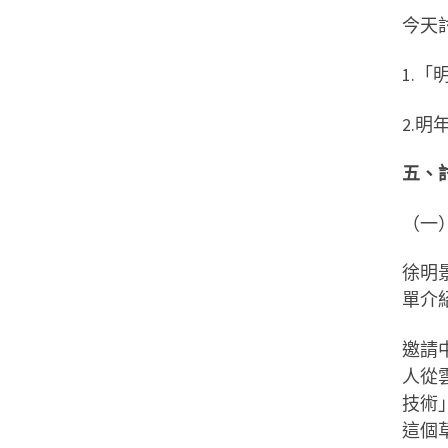
今天
1.
2.
五、
（一
徐明
單介
邀請
人從
技術
這個