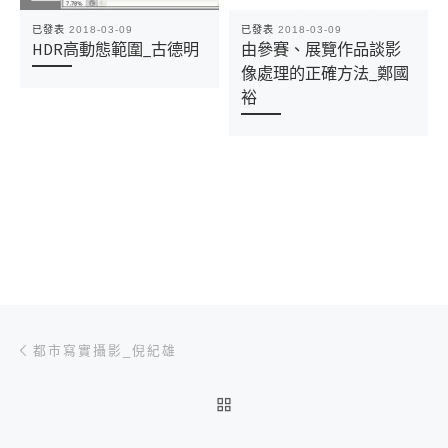
已發表
2018-03-09
已發表
2018-03-09
HDR高動態範圍_古德明
由參賽、展覽作品談影
像處理的正確方法_鄭國
裕
文章導航
Previous post
都市寫實攝影_倪紀雄
BACK TO POST LIST
Ne