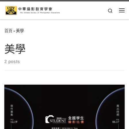
Skip to content
Search
Me
首頁
»
美學
美學
2 posts
你有很多作品，但都無法被人看見嗎? 現在！ 這就是你的專
屬舞台，快來報名全國學生攝影比賽！ 讓大家看 […]