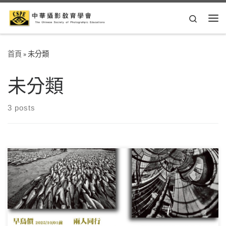
Skip to content
Search
Me
首頁
»
未分類
未分類
3 posts
口袋魔法攝影師：用手機玩轉光與影 想用一支手機，拍出
比單眼更有「靈魂」的照片嗎？ 每週五晚間兩小 […]